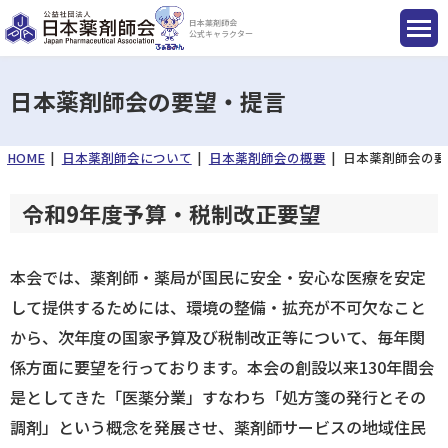
日本薬剤師会
公式キャラクター
日本薬剤師会の要望・提言
HOME
日本薬剤師会について
日本薬剤師会の概要
日本薬剤師会の要
国民のみなさまへ
令和9年度予算・税制改正要望
薬剤師のみなさまへ
本会では、薬剤師・薬局が国民に安全・安心な医療を安定
会員のみなさまへ
して提供するためには、環境の整備・拡充が不可欠なこと
から、次年度の国家予算及び税制改正等について、毎年関
薬剤師を目指す方へ
係方面に要望を行っております。本会の創設以来130年間会
是としてきた「医薬分業」すなわち「処方箋の発行とその
調剤」という概念を発展させ、薬剤師サービスの地域住民
入会のご案内