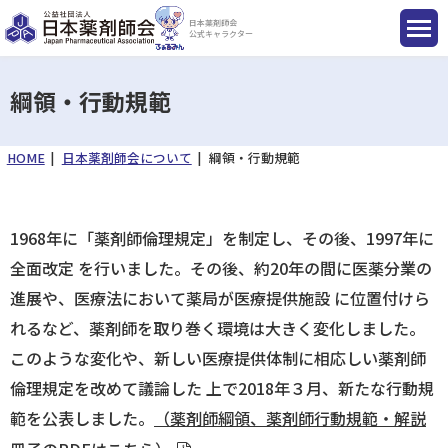
日本薬剤師会
公式キャラクター
綱領・行動規範
HOME
日本薬剤師会について
綱領・行動規範
国民のみなさまへ
薬剤師のみなさまへ
1968年に「薬剤師倫理規定」を制定し、その後、1997年に
全面改定 を行いました。その後、約20年の間に医薬分業の
会員のみなさまへ
進展や、医療法において薬局が医療提供施設 に位置付けら
れるなど、薬剤師を取り巻く環境は大きく変化しました。
薬剤師を目指す方へ
このような変化や、新しい医療提供体制に相応しい薬剤師
倫理規定を改めて議論した 上で2018年３月、新たな行動規
範を公表しました。
（薬剤師綱領、薬剤師行動規範・解説
入会のご案内