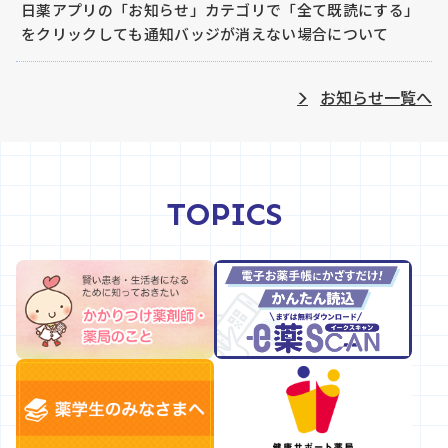
日薬アプリの「お知らせ」カテゴリで「全て既読にする」
をクリックしても通知バッジが消えない場合について
2026.08.05
会員向け
お知らせ一覧へ
セルフメディケーション税制対象品目リスト（9月分）を
掲載しました。
2026.08.05
薬剤師向け
TOPICS
令和７年度厚生労働省医薬局医薬品審査管理課事業「緊急
避妊薬販売に係る環境整備のための調査事業」報告書 につ
いて
2026.08.03
会員向け
日薬メールナビアーカイブサービスのIDとパスワードの変
更
2026.07.31
薬剤師向け