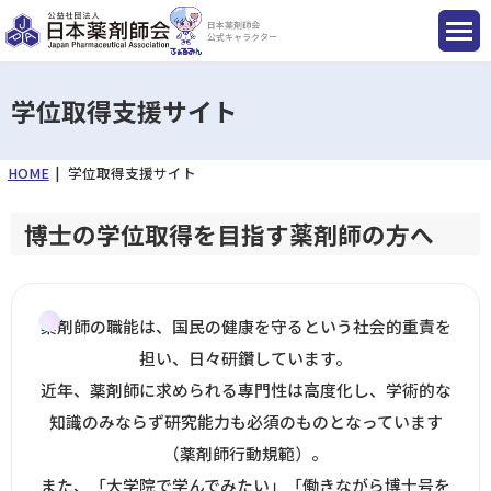
日本薬剤師会
公式キャラクター
学位取得支援サイト
HOME
学位取得支援サイト
国民のみなさまへ
博士の学位取得を目指す薬剤師の方へ
薬剤師のみなさまへ
会員のみなさまへ
薬剤師の職能は、国民の健康を守るという社会的重責を
担い、日々研鑽しています。
薬剤師を目指す方へ
近年、薬剤師に求められる専門性は高度化し、学術的な
知識のみならず研究能力も必須のものとなっています
（薬剤師行動規範）。
入会のご案内
また、「大学院で学んでみたい」「働きながら博士号を