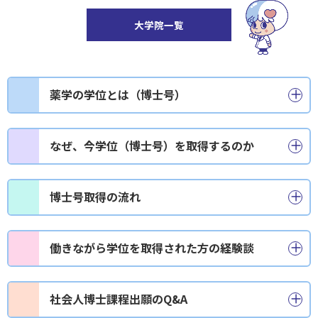
大学院一覧
薬学の学位とは（博士号）
薬学の学位（博士号）は、薬学分野における最高峰の学
なぜ、今学位（博士号）を取得するのか
位であり、高度な専門知識と優れた研究能力を有するこ
との証しです。この学位を取得するためには、大学院の
博士課程で体系的な研究を行い、新たな知見や価値を生
学位を取得することは、ご自身のキャリアに様々なメ
博士号取得の流れ
み出すための独創的な研究論文が学術雑誌として受理さ
リットをもたらします。
れ、大学院の学位審査に合格する必要があります。
専門性の深化とキャリアアップ
目標設定と情報収集
薬学的知識をさらに体系化し、特定分野の専門家と
働きながら学位を取得された方の経験談
薬局薬剤師が博士号を取得するということは、日々の業
「なぜ博士号が必要か」「どのような研究をしたい
しての地位を確立できます。
務で直面する課題を学術的な視点から深く掘り下げ、科
か」といった目的を明確にします。
将来的には、社内教育担当職や大学教育職など、新
学的根拠に基づいた解決策を導き出す力を養うことにつ
働きながら学位を取得されたお2人に、仕事と学びを両立
次に、ご自身の研究テーマや働き方に合った社会人
たなキャリアパスの選択肢も広がります。
社会人博士課程出願のQ&A
ながります。これは単なる知識の習得にとどまらず、
させながら、
博士課程を受け入れている大学を探します。
どのようにして目標を達成されたのか、そ
「専門家」としての薬剤師の価値をさらに高めることに
の経験や今の活躍について伺いました。