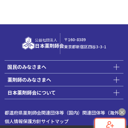
社会貢献への道
指導教員の選定とコンタクト
直結します。
Q1
社会人として大学院に入学する場合でも、奨学金
現場の課題を研究テーマとすることで、課題に対す
興味を持った大学のウェブサイトなどで、ご自身の
は利用できますか。
るエビデンスを創出し、
研究テーマに近い研究室や指導教員を探し、
Aさん（男性）
Bさん（女性）
A
薬学の発展や国民の健康増進に貢献することができ
入学試験を受ける前にコンタクトをとることが必要
奨学金制度を利用できる可能性があります。
35歳
55歳
学位取得時の年齢：
学位取得時の年齢：
ます。
です。
ただし、奨学金の種類や申請期間は、大学院への入学
〒160-8389
公益社団法人
無し
無し
奨学金の利用：
奨学金の利用：
前、または入学直後に限られることがほとんどです。
医療現場での信頼性向上
入学試験と研究計画の策定
日本薬剤師会
東京都新宿区四谷3-3-1
奨学金の利用を検討される場合は、出願準備の段階か
エビデンスに基づいた医療が重視され
大学院の入学試験に向けて準備します。大学院に
ら各大学院窓口に問い合わせることをお勧めします。
る中、博士号を持つことは患者や多職
よって異なりますが、学科試験に加え、これまでの
大学院によっては、独自の奨学金制度や授業料の減免
学位取得を目指したきっかけを教えてくだ
種からの信頼を高め、
より質の高い医
研究成果や実務経験、
国民のみなさまへ
制度が設けられている場合があります。また、日本学
さい
療サービスの提供につながります。
そして今後の研究計画も問われます。この研究計画
生支援機構（JASSO）の奨学金制度があります。詳細
薬剤師のみなさまへ
は、大学院での研究の羅針盤となる重要なもので
はJASSOのウェブサイトをご確認ください。
す。
Aさん
日本薬剤師会について
Q2
研究と論文執筆
学費は学部生と同額ですか。
私は大学生の時に臨床経験を有する実務家教員が主
入学後は、指導教員のもとで研究を進めます。働き
宰する研究室に所属し、病院や薬局との共同研究を行
A
いいえ、多くの場合、学部生と同額ではありませ
都道府県薬剤師会
関連団体等（国内）
関連団体等（海外）
ながらの研究は時間管理が重要になります。
いました。指導教官からは、実践を通して“医療の発展
ん。
日々の業務と両立しながら、計画した研究を実施す
個人情報保護方針
サイトマップ
には臨床現場における問題点を解決するための研究が
るとともにデータ分析や論文執筆に取り組みます。
薬学研究科の博士課程（大学院）の学費は、一般的に