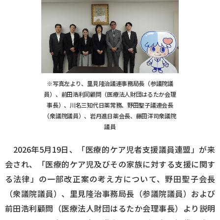
ログイン
※写真左より、里見隆治議連事務局長（参議院議
員）、前田浩利同顧問（医療法人財団はるたか会理
事長）、川名三知代日薬常務、野田聖子議連会長
（衆議院議員）、岩月進日薬会長、藤田洋司衆議院
議員
2026年5月19日、「医療的ケア児者支援議員連盟」が来
会され、「医療的ケア児及びその家族に対する支援に関す
る法律」の一部改正案の考え方について、野田聖子会長
（衆議院議員）、里見隆治事務局長（参議院議員）および
前田浩利顧問（医療法人財団はるたか会理事長）より説明